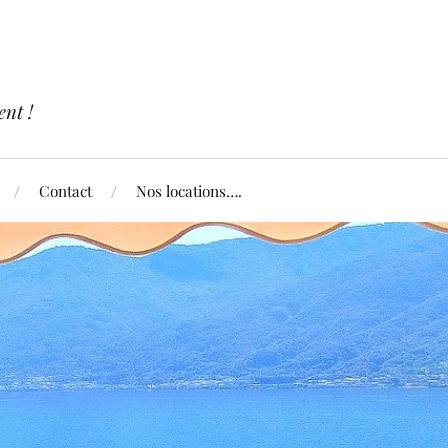
nt !
Contact
Nos locations….