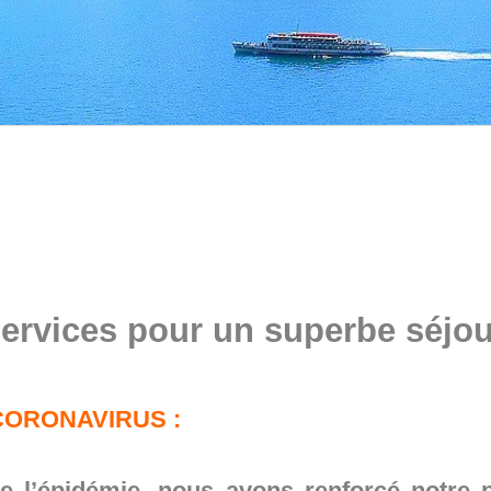
ervices pour un superbe séjou
CORONAVIRUS :
tre l’épidémie, nous avons renforcé notr