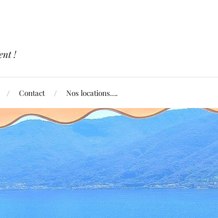
nt !
Contact
Nos locations….