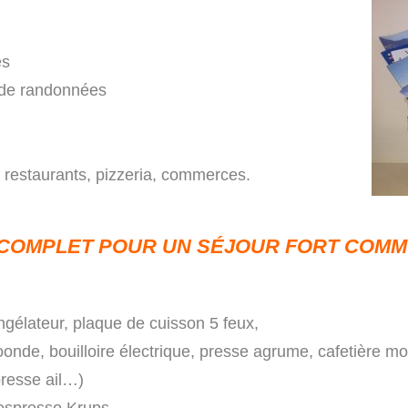
es
 de randonnées
 restaurants, pizzeria, commerces.
 COMPLET POUR UN SÉJOUR FORT COM
ngélateur, plaque de cuisson 5 feux,
roonde, bouilloire électrique, presse agrume, cafetière moka
 presse ail…)
espresso Krups.