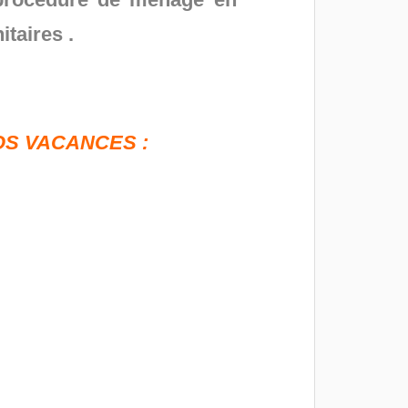
itaires .
OS VACANCES :