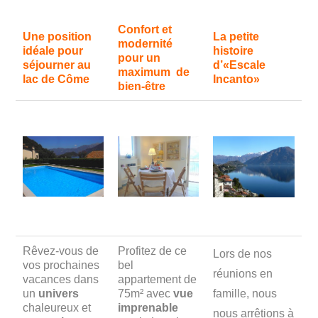
Confort et
Une position
La petite
modernité
idéale pour
histoire
pour un
séjourner au
d’«Escale
maximum de
lac de Côme
Incanto»
bien-être
Rêvez-vous de
Profitez de ce
Lors de nos
vos prochaines
bel
réunions en
vacances dans
appartement de
un
univers
75m² avec
vue
famille, nous
chaleureux et
imprenable
nous arrêtions à