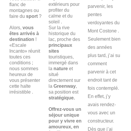
extérieurs pour
flanc de
parvenir, les
profiter du
montagnes ou
pentes
calme et du
faire du
sport
?
soleil .
verdoyantes du
Alors,
vous
Sur la rive
Mont Costone .
êtes arrivés à
historique du
Seulement bien
destination
!
lac, proche des
«Escale
principaux
des années
Incanto» réunit
sites
plus tard, j’ai su
toutes ces
touristiques,
conditions ;
immergé dans
comment
nous sommes
la
nature
et
parvenir à cet
heureux de
situé
endroit tant de
vous présenter
directement sur
cette halte
la
Greenway
,
fois contemplé.
irrésistible .
sa position est
En effet, j’y
stratégique.
avais rendez-
Offrez-vous un
vous avec un
séjour unique
pour y vivre en
constructeur.
amoureux, en
Dès que j’ai