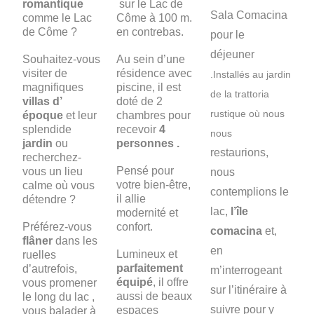
romantique
sur le Lac de
Sala Comacina
comme le Lac
Côme à 100 m.
de Côme ?
en contrebas.
pour le
déjeuner
Souhaitez-vous
Au sein d’une
visiter de
résidence avec
.Installés au jardin
magnifiques
piscine, il est
de la trattoria
villas d’
doté de 2
rustique où nous
époque
et leur
chambres pour
splendide
recevoir
4
nous
jardin
ou
personnes .
restaurions,
recherchez-
Pensé pour
vous un lieu
nous
votre bien-être,
calme où vous
contemplions le
il allie
détendre ?
lac,
l’île
modernité et
Préférez-vous
confort.
comacina
et,
flâner
dans les
en
Lumineux et
ruelles
parfaitement
d’autrefois,
m’interrogeant
équipé
, il offre
vous promener
sur l’itinéraire à
aussi de beaux
le long du lac ,
suivre pour y
espaces
vous balader à