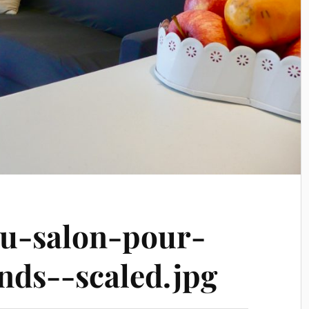
du-salon-pour-
ands--scaled.jpg