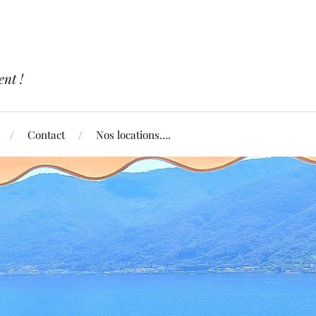
nt !
Contact
Nos locations….